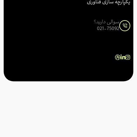
یکپارچه سازی فناوری
سوالی دارید؟
021-75092