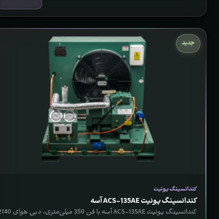
جدید
کندانسینگ یونیت
کندانسینگ یونیت ACS‑135AE آسه
کندانسینگ یونیت ACS-135AE آسه با فن 350 میلی‌متری، دبی 