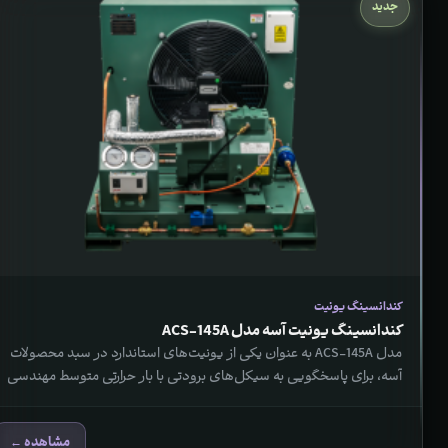
جدید
کندانسینگ یونیت
کندانسینگ یونیت آسه مدل ACS-145A
مدل ACS-145A به عنوان یکی از یونیت‌های استاندارد در سبد محصولات
آسه، برای پاسخگویی به سیکل‌های برودتی با بار حرارتی متوسط مهندسی
شده است. طراحی این یونیت بر مبنای حفظ تعادل میان دبی هوای عبوری
و سطح تبادل حرارتی کویل استوار است. ۱. موازنه حرارتی و عملکرد کویل
مشاهده ←
سطح تبادل حرارتی ۱۰.۲ مترمربع در این […]