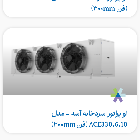
(فن ۳۰۰mm)
اواپراتور سردخانه آسه – مدل
ACE330.6.10 (فن ۳۰۰mm)