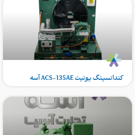
کندانسینگ یونیت ACS‑135AE آسه