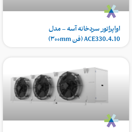
اواپراتور سردخانه آسه – مدل
ACE330.4.10 (فن ۳۰۰mm)