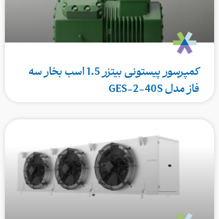
کمپرسور پیستونی بیتزر 1.5 اسب بخار سه
فاز مدل GES-2-40S