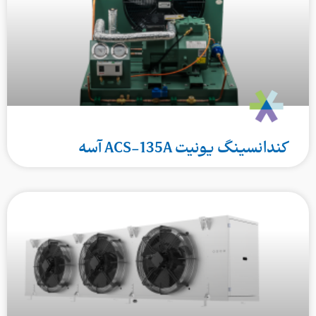
کندانسینگ یونیت ACS‑135A آسه