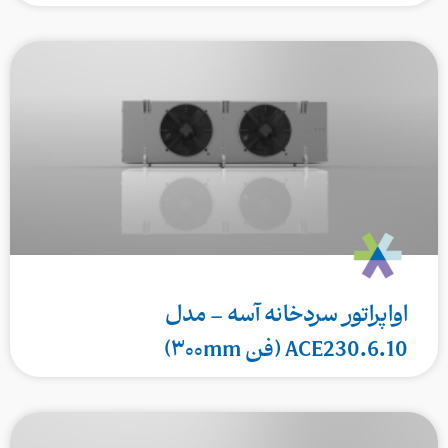
اواپراتور سردخانه آسه – مدل
ACE230.6.10 (فن ۳۰۰mm)